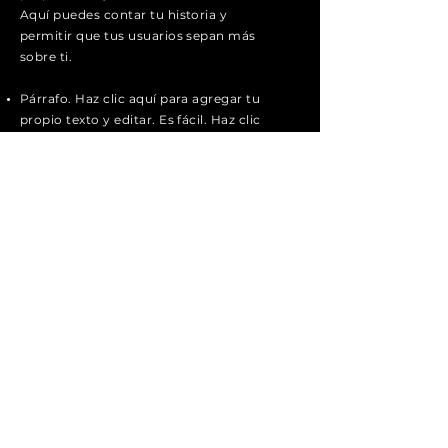
Aquí puedes contar tu historia y
permitir que tus usuarios sepan más
sobre ti.
Párrafo. Haz clic aquí para agregar tu
propio texto y editar. Es fácil. Haz clic
en "Editar texto" o doble clic aquí para
agregar tu contenido y cambiar la
fuente.
Párrafo. Haz clic aquí para agregar tu
propio texto y editar.
Aquí puedes contar tu historia y
permitir que tus usuarios sepan más
sobre ti.
Párrafo. Haz clic aquí para agregar tu
propio texto y editar.
Aquí puedes contar tu historia y
permitir que tus usuarios sepan más
sobre ti.